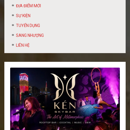
ĐỊA ĐIỂM MỚI
SỰ KIỆN
TUYỂN DỤNG
SANG NHƯỢNG
LIÊN HỆ