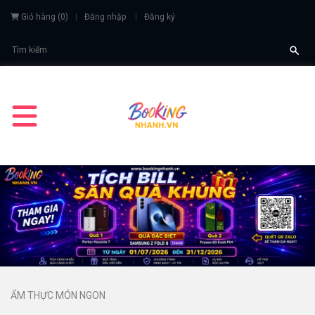
Giỏ hàng
(
0
)
Đăng nhập
Đăng ký
ẨM THỰC MÓN NGON