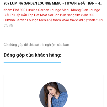
909 LUMINA GARDEN LOUNGE MENU - TƯ VẤN & ĐẶT BÀN - HOTLINE 0902599724
Khám Phá 909 Lumina Garden Lounge Menu Không Gian Lounge
Giải Trí Hấp Dẫn Top Hot Nhất Sài Gòn Bạn đang tìm kiếm 909
Lumina Garden Lounge Menu để tham khảo trước khi đặt bàn? 909
Lumina Garden Lounge là điểm đến kết hợp giữa ẩm thực, giải trí và
Chi tiết
không gian Garden Lounge hiện đại,...
Gửi đóng góp để chia sẻ trải nghiệm của bạn:
Đóng góp của khách hàng:
“ 
Tu
Th