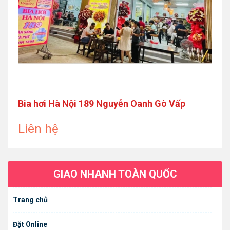
Bia hơi Hà Nội 189 Nguyễn Oanh Gò Vấp
Liên hệ
GIAO NHANH TOÀN QUỐC
Trang chủ
Đặt Online