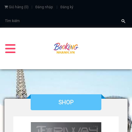
Giỏ hàng
(
0
)
Đăng nhập
Đăng ký
SHOP