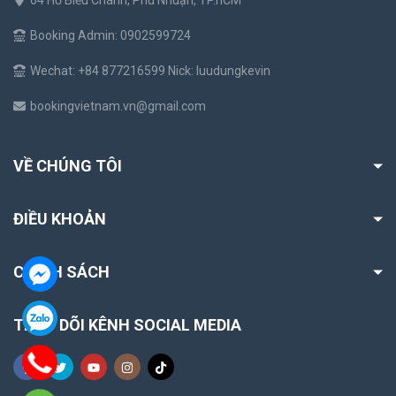
64 Hồ Biểu Chánh, Phú Nhuận, TP.hCM
Booking Admin: 0902599724
Wechat: +84 877216599 Nick: luudungkevin
bookingvietnam.vn@gmail.com
VỀ CHÚNG TÔI
ĐIỀU KHOẢN
CHÍNH SÁCH
THEO DÕI KÊNH SOCIAL MEDIA