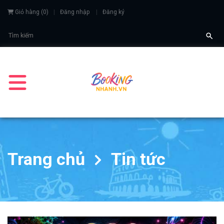
Giỏ hàng
(
0
)
Đăng nhập
Đăng ký
Trang chủ
Tin tức