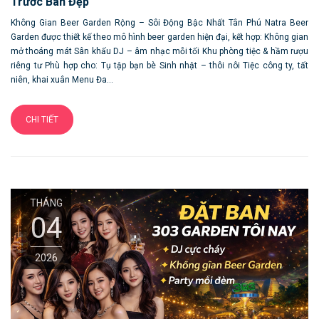
Trước Bàn Đẹp
Không Gian Beer Garden Rộng – Sôi Động Bậc Nhất Tân Phú Natra Beer
Garden được thiết kế theo mô hình beer garden hiện đại, kết hợp: Không gian
mở thoáng mát Sân khấu DJ – âm nhạc mỗi tối Khu phòng tiệc & hầm rượu
riêng tư Phù hợp cho: Tụ tập bạn bè Sinh nhật – thôi nôi Tiệc công ty, tất
niên, khai xuân Menu Đa...
CHI TIẾT
THÁNG
04
2026