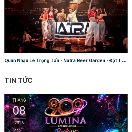
Q
uán Nhậu Lê Trọng Tấn - Natra Beer Garden - Đặt Trước Bàn Đẹp
TIN TỨC
THÁNG
08
2026