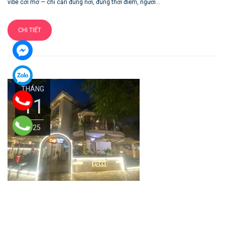
vibe cởi mở — chỉ cần đúng nơi, đúng thời điểm, người...
CHI TIẾT
THÁNG
11
2025
Quán Cafe Pokki – Mì cay và đồ uống hấp dẫn cho giới
trẻ