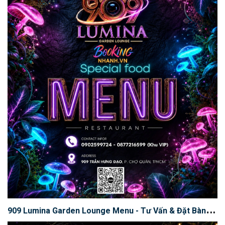
9
09 Lumina Garden Lounge Menu - Tư Vấn & Đặt Bàn - Hotline 0902599724