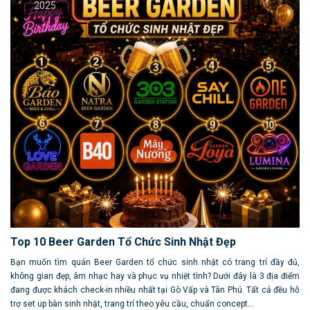
2025
Top 10 Beer Garden Tổ Chức Sinh Nhật Đẹp
Bạn muốn tìm quán Beer Garden tổ chức sinh nhật có trang trí đầy đủ,
không gian đẹp, âm nhạc hay và phục vụ nhiệt tình? Dưới đây là 3 địa điểm
đang được khách check-in nhiều nhất tại Gò Vấp và Tân Phú. Tất cả đều hỗ
trợ set up bàn sinh nhật, trang trí theo yêu cầu, chuẩn concept...