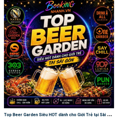
T
op Beer Garden Siêu HOT dành cho Giới Trẻ tại Sài Gòn