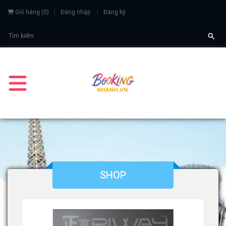
Giỏ hàng
(
0
)
Đăng nhập
Đăng ký
SHOP