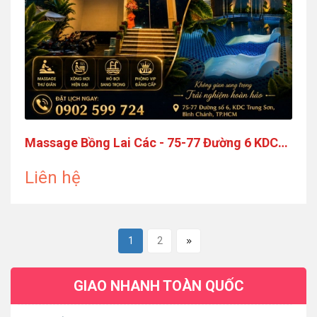
Massage Bồng Lai Các - 75-77 Đường 6 KDC
Trung Sơn
Liên hệ
1
2
GIAO NHANH TOÀN QUỐC