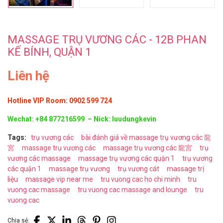
MASSAGE TRỤ VƯƠNG CÁC - 12B PHAN
KẾ BÍNH, QUẬN 1
Liên hệ
Hotline VIP Room: 0902 599 724
Wechat: +84 877216599 – Nick: luudungkevin
Tags:
trụ vương các
bài đánh giá về massage trụ vương các 龍
宮
massage trụ vương các
massage trụ vương các 龍宮
trụ
vương các massage
massage trụ vương các quận 1
trụ vương
các quận 1
massage trụ vương
trụ vương cát
massage trị
liệu
massage vip near me
tru vuong cac ho chi minh
tru
vuong cac massage
tru vuong cac massage and lounge
tru
vuong cac
Chia sẻ: