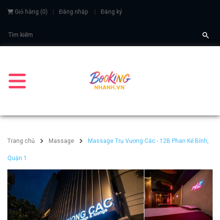
Giỏ hàng
(
0
)
Đăng nhập
Đăng ký
Trang chủ
Massage
Massage Trụ Vương Các - 12B Phan Kế Bính,
Quận 1