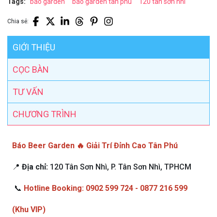
Tags:
báo garden
báo garden tân phú
120 tân sơn nhì
Chia sẻ:
GIỚI THIỆU
CỌC BÀN
TƯ VẤN
CHƯƠNG TRÌNH
Báo Beer Garden 🔥 Giải Trí Đỉnh Cao Tân Phú
📍
Địa chỉ:
120 Tân Sơn Nhì, P. Tân Sơn Nhì, TPHCM
📞
Hotline Booking: 0902 599 724 - 0877 216 599
(Khu VIP)