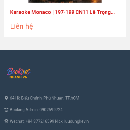
Karaoke Monaco | 197-199 CN11 Lê Trọng
Tấn
Liên hệ
64 Hồ Biểu Chánh, Phú Nhuận, TP.hCM
Booking Admin: 0902599724
Wechat: +84 877216599 Nick: luudungkevin