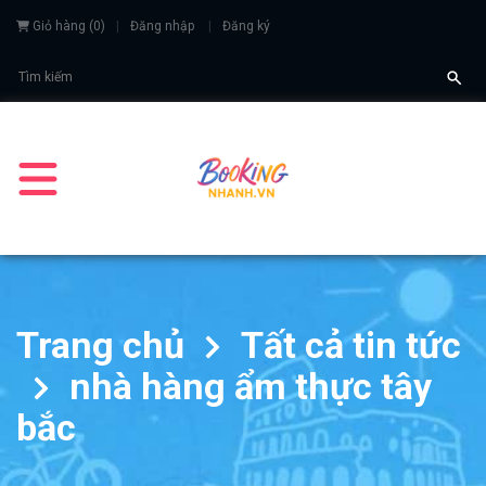
Giỏ hàng
(
0
)
Đăng nhập
Đăng ký
Trang chủ
Tất cả tin tức
nhà hàng ẩm thực tây
bắc