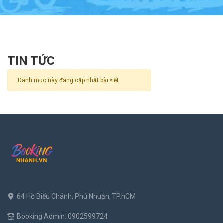
TIN TỨC
Danh mục này đang cập nhật bài viết
64 Hồ Biểu Chánh, Phú Nhuận, TP.hCM
Booking Admin: 0902599724