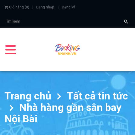
Giỏ hàng
(
0
)
Đăng nhập
Đăng ký
Trang chủ
Tất cả tin tức
Nhà hàng gần sân bay
Nội Bài