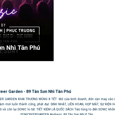
ơn Nhì Tân Phú
Beer Garden - 89 Tân Sơn Nhì Tân Phú
ER GARDEN KHAI TRƯƠNG MÙNG 8 TẾT Mở cửa kinh doanh, đón vận may vào 
năm mới luôn thành công, phát đạt. SINH NHẬT, LIÊN HOAN, HỌP MẶT, SỰ KIỆN H
đồ và còn lại SONIC lo tất: TIẾT KIỆM LÀ QUỐC SÁCH Tiệc tùng to đến SONIC khô
_________________ SONICBEERGARDEN Andress: 89 Tân Sơn Nhì P. Tân...