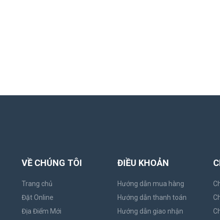
VỀ CHÚNG TÔI
ĐIỀU KHOẢN
C
Trang chủ
Hướng dẫn mua hàng
Ch
Đặt Online
Hướng dẫn thanh toán
Ch
Địa Điểm Mới
Hướng dẫn giao nhận
Ch