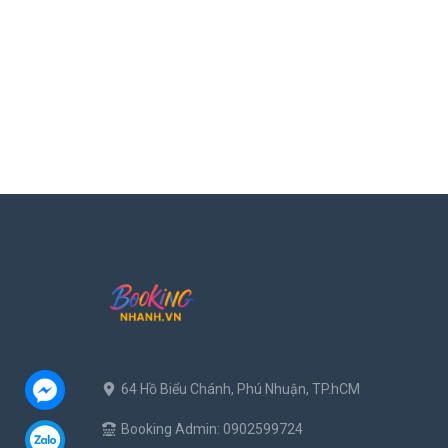
64 Hồ Biểu Chánh, Phú Nhuận, TP.hCM
Booking Admin: 0902599724