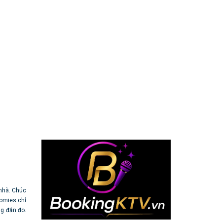
nhà. Chúc
omies chỉ
ng đắn đo.