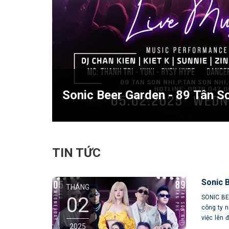
Sonic Beer Garden - 89 Tân S
TIN TỨC
Sonic 
THÁNG
02
SONIC BE
công ty 
việc lên 
2025
_________