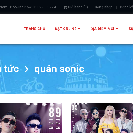
 Nam - Booking Now: 0902 599 724
Giỏ hàng
(
0
)
Đăng nhập
Đăng ký
TRANG CHỦ
ĐẶT ONLINE
ĐỊA ĐIỂM MỚI
SỰ
n tức
quán sonic