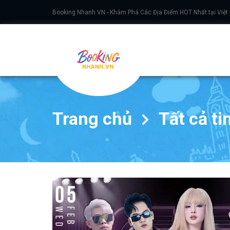
Booking Nhanh VN - Khám Phá Các Địa Điểm HOT Nhất tại Việt
Trang chủ
Tất cả ti