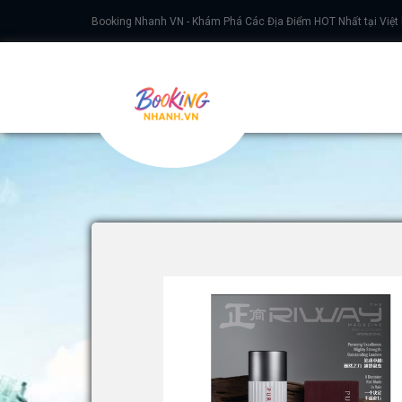
Booking Nhanh VN - Khám Phá Các Địa Điểm HOT Nhất tại Việt