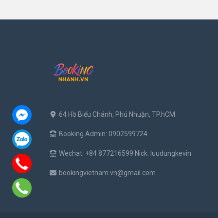
64 Hồ Biểu Chánh, Phú Nhuận, TP.hCM
Booking Admin: 0902599724
Wechat: +84 877216599 Nick: luudungkevin
bookingvietnam.vn@gmail.com