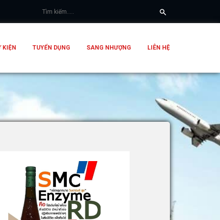
 KIỆN
TUYỂN DỤNG
SANG NHƯỢNG
LIÊN HỆ