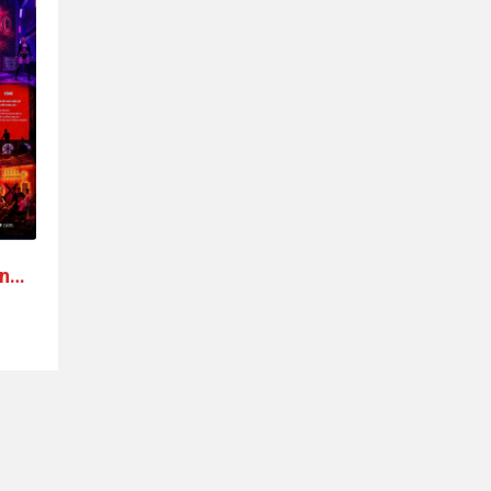
ng -
âu