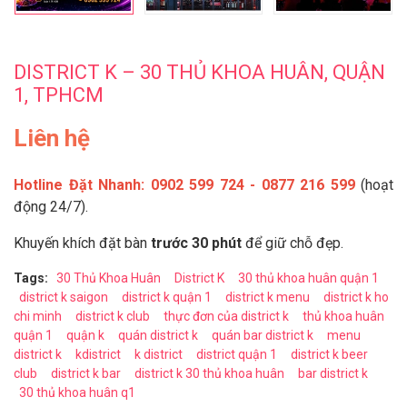
DISTRICT K – 30 THỦ KHOA HUÂN, QUẬN
1, TPHCM
Liên hệ
Hotline Đặt Nhanh:
0902 599 724 - 0877 216 599
(hoạt
động 24/7).
Khuyến khích đặt bàn
trước 30 phút
để giữ chỗ đẹp.
Tags:
30 Thủ Khoa Huân
District K
30 thủ khoa huân quận 1
district k saigon
district k quận 1
district k menu
district k ho
chi minh
district k club
thực đơn của district k
thủ khoa huân
quận 1
quận k
quán district k
quán bar district k
menu
district k
kdistrict
k district
district quận 1
district k beer
club
district k bar
district k 30 thủ khoa huân
bar district k
30 thủ khoa huân q1