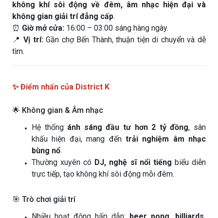
không khí sôi động về đêm, âm nhạc hiện đại và
không gian giải trí đẳng cấp
.
⏰
Giờ mở cửa:
16:00 – 03:00 sáng hàng ngày.
📍
Vị trí:
Gần chợ Bến Thành, thuận tiện di chuyển và dễ
tìm.
✨ Điểm nhấn của District K
🌟 Không gian & Âm nhạc
Hệ thống
ánh sáng đầu tư hơn 2 tỷ đồng
, sân
khấu hiện đại, mang đến
trải nghiệm âm nhạc
bùng nổ
.
Thường xuyên có
DJ, nghệ sĩ nổi tiếng
biểu diễn
trực tiếp, tạo không khí sôi động mỗi đêm.
🎯 Trò chơi giải trí
Nhiều hoạt động hấp dẫn:
beer pong, billiards,