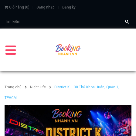
Giỏ hàng
(
0
)
Đăng nhập
Đăng ký
Trang chủ
Night Life
District K – 30 Thủ Khoa Huân, Quận 1,
TPHCM