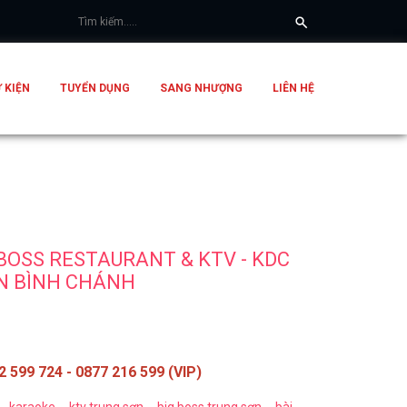
 KIỆN
TUYỂN DỤNG
SANG NHƯỢNG
LIÊN HỆ
OSS RESTAURANT & KTV - KDC
N BÌNH CHÁNH
2 599 724 - 0877 216 599 (VIP)