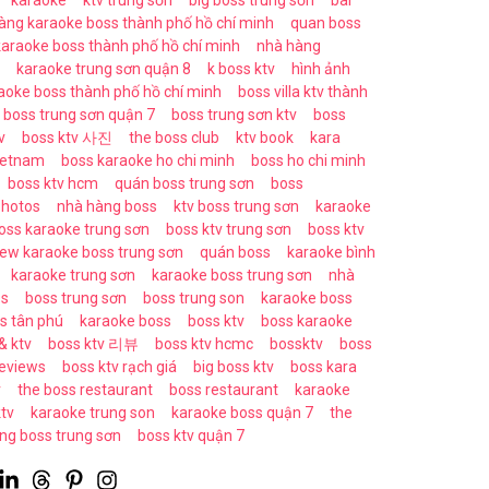
karaoke
ktv trung sơn
big boss trung sơn
bài
hàng karaoke boss thành phố hồ chí minh
quan boss
araoke boss thành phố hồ chí minh
nhà hàng
karaoke trung sơn quận 8
k boss ktv
hình ảnh
aoke boss thành phố hồ chí minh
boss villa ktv thành
boss trung sơn quận 7
boss trung sơn ktv
boss
v
boss ktv 사진
the boss club
ktv book
kara
vietnam
boss karaoke ho chi minh
boss ho chi minh
boss ktv hcm
quán boss trung sơn
boss
photos
nhà hàng boss
ktv boss trung sơn
karaoke
oss karaoke trung sơn
boss ktv trung sơn
boss ktv
iew karaoke boss trung sơn
quán boss
karaoke bình
karaoke trung sơn
karaoke boss trung sơn
nhà
ss
boss trung sơn
boss trung son
karaoke boss
s tân phú
karaoke boss
boss ktv
boss karaoke
& ktv
boss ktv 리뷰
boss ktv hcmc
bossktv
boss
reviews
boss ktv rạch giá
big boss ktv
boss kara
v
the boss restaurant
boss restaurant
karaoke
ktv
karaoke trung son
karaoke boss quận 7
the
ng boss trung sơn
boss ktv quận 7