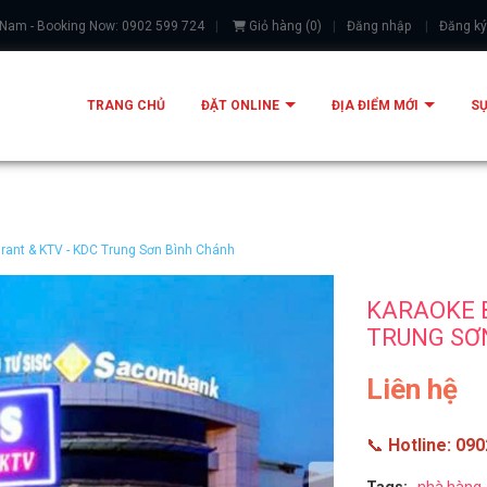
 Nam - Booking Now: 0902 599 724
Giỏ hàng
(
0
)
Đăng nhập
Đăng ký
TRANG CHỦ
ĐẶT ONLINE
ĐỊA ĐIỂM MỚI
SỰ
ant & KTV - KDC Trung Sơn Bình Chánh
KARAOKE B
TRUNG SƠ
Liên hệ
📞
Hotline:
090