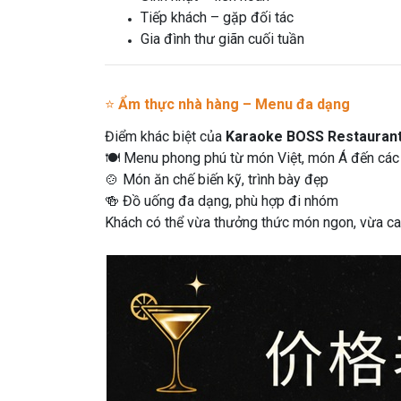
Tiếp khách – gặp đối tác
Gia đình thư giãn cuối tuần
⭐
Ẩm thực nhà hàng – Menu đa dạng
Điểm khác biệt của
Karaoke BOSS Restauran
🍽 Menu phong phú từ món Việt, món Á đến cá
🍲 Món ăn chế biến kỹ, trình bày đẹp
🍻 Đồ uống đa dạng, phù hợp đi nhóm
Khách có thể vừa thưởng thức món ngon, vừa ca 