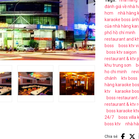
Tags:
nhà hàng
đánh giá về nhà 
hcm
nhà hàng k
karaoke boss ảnh
của nhà hàng kar
phố hồ chí minh
restaurant and kt
boss
boss ktv 
boss ktv saigon
restaurant & ktv 
khu trung sơn
b
ho chi minh
rev
chánh
ktv boss
hàng karaoke bo
ktv
karaoke bos
boss restaurant 
restaurant & ktv 
boss karaoke kt
24/7
boss villa 
boss ktv
nhà hà
Chia sẻ: