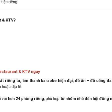
 tiệc riêng
t & KTV?
estaurant & KTV ngay
hát riêng tư, âm thanh karaoke hiện đại, đồ ăn – đồ uống đ
 hoặc dịp lễ.
i với
hơn 24 phòng riêng
, phù hợp
từ nhóm nhỏ đến hội đông 