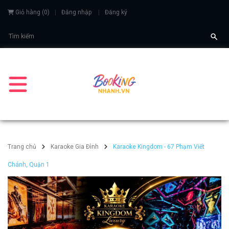
Giỏ hàng
(
0
)
Đăng nhập
Đăng ký
Trang chủ
Karaoke Gia Đình
Karaoke Kingdom - 67 Phạm Viết
Chánh, Quận 1