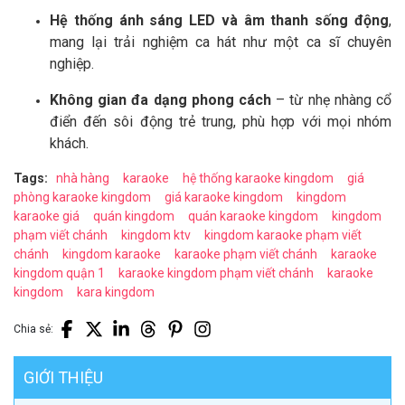
Hệ thống ánh sáng LED và âm thanh sống động
,
mang lại trải nghiệm ca hát như một ca sĩ chuyên
nghiệp.
Không gian đa dạng phong cách
– từ nhẹ nhàng cổ
điển đến sôi động trẻ trung, phù hợp với mọi nhóm
khách.
Tags:
nhà hàng
karaoke
hệ thống karaoke kingdom
giá
phòng karaoke kingdom
giá karaoke kingdom
kingdom
karaoke giá
quán kingdom
quán karaoke kingdom
kingdom
phạm viết chánh
kingdom ktv
kingdom karaoke phạm viết
chánh
kingdom karaoke
karaoke phạm viết chánh
karaoke
kingdom quận 1
karaoke kingdom phạm viết chánh
karaoke
kingdom
kara kingdom
Chia sẻ:
GIỚI THIỆU