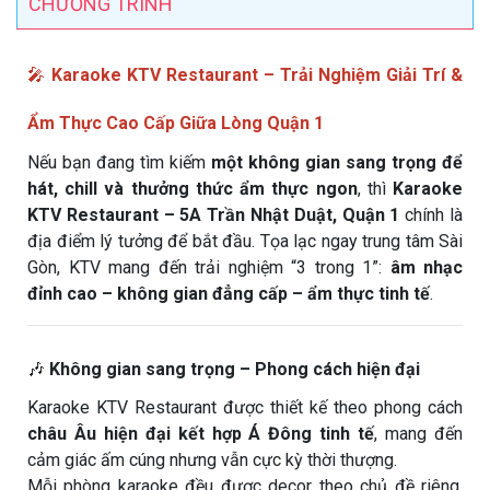
CHƯƠNG TRÌNH
🎤
Karaoke KTV Restaurant – Trải Nghiệm Giải Trí &
Ẩm Thực Cao Cấp Giữa Lòng Quận 1
Nếu bạn đang tìm kiếm
một không gian sang trọng để
hát, chill và thưởng thức ẩm thực ngon
, thì
Karaoke
KTV Restaurant – 5A Trần Nhật Duật, Quận 1
chính là
địa điểm lý tưởng để bắt đầu. Tọa lạc ngay trung tâm Sài
Gòn, KTV mang đến trải nghiệm “3 trong 1”:
âm nhạc
đỉnh cao – không gian đẳng cấp – ẩm thực tinh tế
.
🎶
Không gian sang trọng – Phong cách hiện đại
Karaoke KTV Restaurant được thiết kế theo phong cách
châu Âu hiện đại kết hợp Á Đông tinh tế
, mang đến
cảm giác ấm cúng nhưng vẫn cực kỳ thời thượng.
Mỗi phòng karaoke đều được decor theo chủ đề riêng,