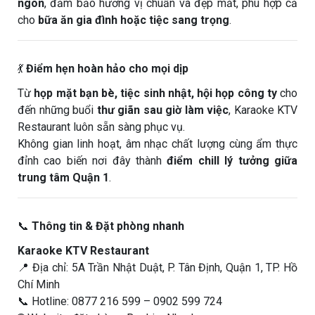
ngon
, đảm bảo hương vị chuẩn và đẹp mắt, phù hợp cả
cho
bữa ăn gia đình hoặc tiệc sang trọng
.
💃
Điểm hẹn hoàn hảo cho mọi dịp
Từ
họp mặt bạn bè, tiệc sinh nhật, hội họp công ty
cho
đến những buổi
thư giãn sau giờ làm việc
, Karaoke KTV
Restaurant luôn sẵn sàng phục vụ.
Không gian linh hoạt, âm nhạc chất lượng cùng ẩm thực
đỉnh cao biến nơi đây thành
điểm chill lý tưởng giữa
trung tâm Quận 1
.
📞
Thông tin & Đặt phòng nhanh
Karaoke KTV Restaurant
📍 Địa chỉ: 5A Trần Nhật Duật, P. Tân Định, Quận 1, TP. Hồ
Chí Minh
📞 Hotline: 0877 216 599 – 0902 599 724