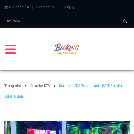
Giỏ hàng
(
0
)
Đăng nhập
Đăng ký
Trang chủ
Karaoke KTV
Karaoke KTV Restaurant - 5A Trần Nhật
Duật, Quận 1