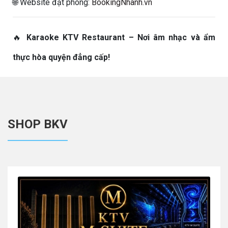
🌐 Website đặt phòng:
BookingNhanh.vn
🔥
Karaoke KTV Restaurant – Nơi âm nhạc và ẩm
thực hòa quyện đẳng cấp!
SHOP BKV