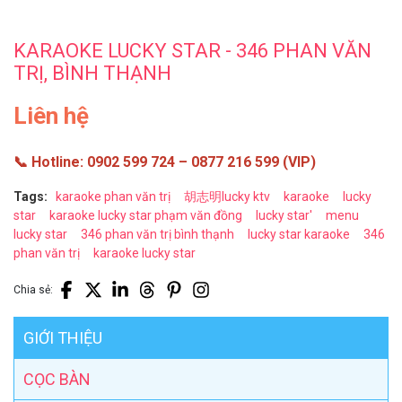
KARAOKE LUCKY STAR - 346 PHAN VĂN
TRỊ, BÌNH THẠNH
Liên hệ
📞
Hotline:
0902 599 724 – 0877 216 599 (VIP)
Tags:
karaoke phan văn trị
胡志明lucky ktv
karaoke
lucky
star
karaoke lucky star phạm văn đồng
lucky star'
menu
lucky star
346 phan văn trị bình thạnh
lucky star karaoke
346
phan văn trị
karaoke lucky star
Chia sẻ:
GIỚI THIỆU
CỌC BÀN