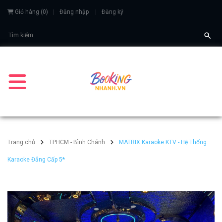
Giỏ hàng
(
0
)
Đăng nhập
Đăng ký
Trang chủ
TPHCM - Bình Chánh
MATRIX Karaoke KTV - Hệ Thống
Karaoke Đẳng Cấp 5*