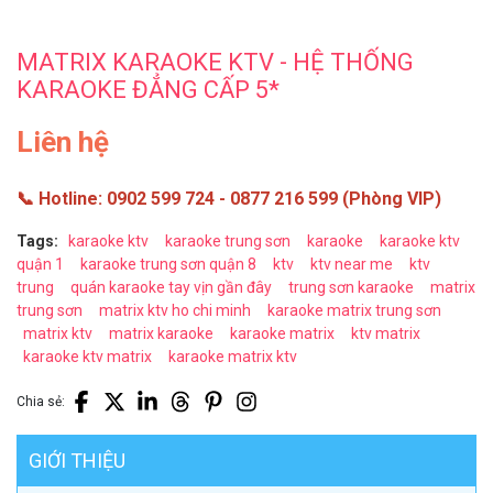
MATRIX KARAOKE KTV - HỆ THỐNG
KARAOKE ĐẲNG CẤP 5*
Liên hệ
📞 Hotline: 0902 599 724 - 0877 216 599 (Phòng VIP)
Tags:
karaoke ktv
karaoke trung sơn
karaoke
karaoke ktv
quận 1
karaoke trung sơn quận 8
ktv
ktv near me
ktv
trung
quán karaoke tay vịn gần đây
trung sơn karaoke
matrix
trung sơn
matrix ktv ho chi minh
karaoke matrix trung sơn
matrix ktv
matrix karaoke
karaoke matrix
ktv matrix
karaoke ktv matrix
karaoke matrix ktv
Chia sẻ:
GIỚI THIỆU