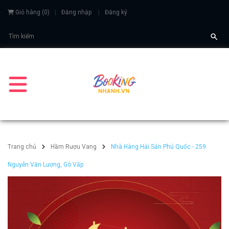
Giỏ hàng
(
0
)
Đăng nhập
Đăng ký
Trang chủ
Hầm Rượu Vang
Nhà Hàng Hải Sản Phú Quốc - 259
Nguyễn Văn Lượng, Gò Vấp