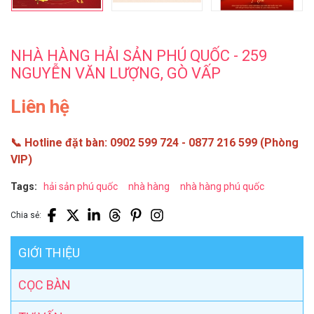
NHÀ HÀNG HẢI SẢN PHÚ QUỐC - 259
NGUYỄN VĂN LƯỢNG, GÒ VẤP
Liên hệ
📞 Hotline đặt bàn: 0902 599 724 - 0877 216 599 (Phòng
VIP)
Tags:
hải sản phú quốc
nhà hàng
nhà hàng phú quốc
Chia sẻ:
GIỚI THIỆU
CỌC BÀN