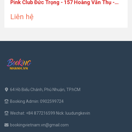
Pink Club Đức Trọng - 157 Hoàng Văn Thụ -
Lâm Đồng
Liên hệ
64 Hồ Biểu Chánh, Phú Nhuận, TP.hCM
Booking Admin: 0902599724
Wechat: +84 877216599 Nick: luudungkevin
bookingvietnam.vn@gmail.com