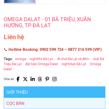
OMEGA DALAT - 01 BÀ TRIỆU, XUÂN
HƯƠNG, TP ĐÀ LẠT
Liên hệ
📞
Hotline Booking: 0902 599 724 – 0877 216 599 (VIP)
Tags:
omega
nightlife Đà Lạt.
đi chơi Đà Lạt về đêm
club Bà
Triệu Đà Lạt
đặt bàn Omega Dalat
nightclub Đà Lạt
Omega
Dalat
Chia sẻ:
GIỚI THIỆU
CỌC BÀN