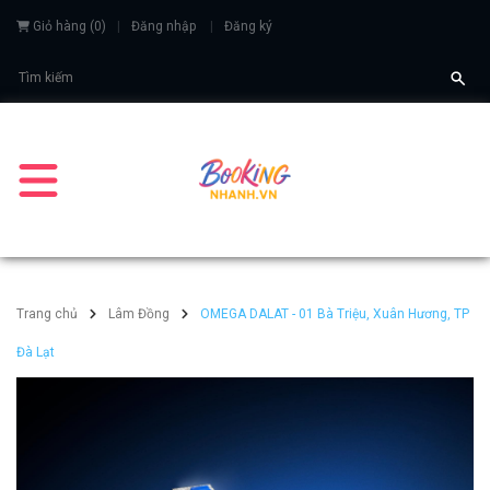
Giỏ hàng
(
0
)
Đăng nhập
Đăng ký
Trang chủ
Lâm Đồng
OMEGA DALAT - 01 Bà Triệu, Xuân Hương, TP
Đà Lạt