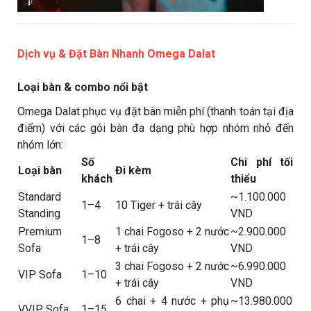
Dịch vụ & Đặt Bàn Nhanh Omega Dalat
Loại bàn & combo nổi bật
Omega Dalat phục vụ đặt bàn miễn phí (thanh toán tại địa
điểm) với các gói bàn đa dạng phù hợp nhóm nhỏ đến
nhóm lớn:
Số
Chi phí tối
Loại bàn
Đi kèm
khách
thiểu
Standard
~1.100.000
1–4
10 Tiger + trái cây
Standing
VND
Premium
1 chai Fogoso + 2 nước
~2.900.000
1–8
Sofa
+ trái cây
VND
3 chai Fogoso + 2 nước
~6.990.000
VIP Sofa
1–10
+ trái cây
VND
6 chai + 4 nước + phụ
~13.980.000
VVIP Sofa
1–15