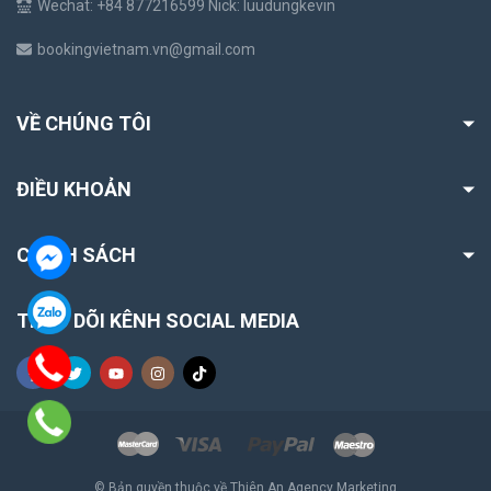
Wechat: +84 877216599 Nick: luudungkevin
bookingvietnam.vn@gmail.com
VỀ CHÚNG TÔI
ĐIỀU KHOẢN
CHÍNH SÁCH
THEO DÕI KÊNH SOCIAL MEDIA
© Bản quyền thuộc về Thiên An Agency Marketing