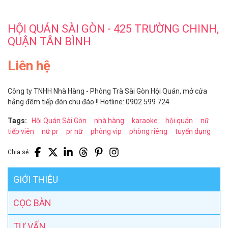
HỘI QUÁN SÀI GÒN - 425 TRƯỜNG CHINH,
QUẬN TÂN BÌNH
Liên hệ
Công ty TNHH Nhà Hàng - Phòng Trà Sài Gòn Hội Quán, mở cửa
hằng đêm tiếp đón chu đáo !! Hotline: 0902 599 724
Tags:
Hội Quán Sài Gòn
nhà hàng
karaoke
hội quán
nữ
tiếp viên
nữ pr
pr nữ
phòng vip
phòng riêng
tuyển dụng
Chia sẻ:
GIỚI THIỆU
CỌC BÀN
TƯ VẤN