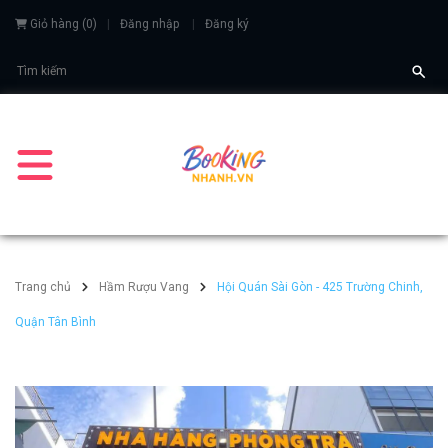
Giỏ hàng
(
0
)
Đăng nhập
Đăng ký
Trang chủ
Hầm Rượu Vang
Hội Quán Sài Gòn - 425 Trường Chinh,
Quận Tân Bình