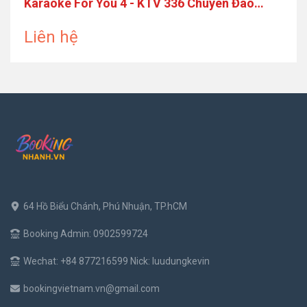
Karaoke For You 4 - KTV 336 Chuyên Đào
Nam - 336 Đường 3/2 Quận 10
Liên hệ
64 Hồ Biểu Chánh, Phú Nhuận, TP.hCM
Booking Admin: 0902599724
Wechat: +84 877216599 Nick: luudungkevin
bookingvietnam.vn@gmail.com