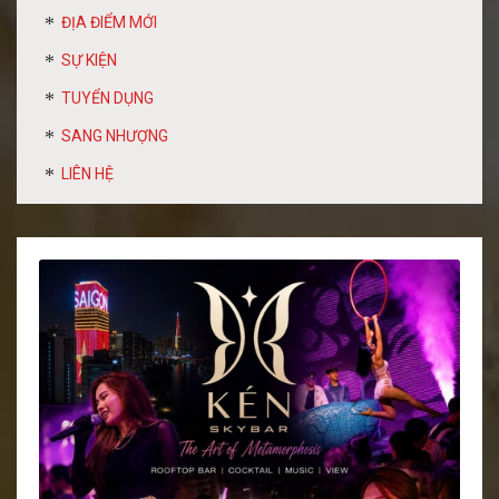
ĐỊA ĐIỂM MỚI
SỰ KIỆN
TUYỂN DỤNG
SANG NHƯỢNG
LIÊN HỆ