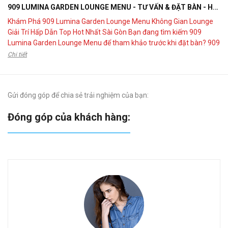
909 LUMINA GARDEN LOUNGE MENU - TƯ VẤN & ĐẶT BÀN - HOTLINE 0902599724
Khám Phá 909 Lumina Garden Lounge Menu Không Gian Lounge
Giải Trí Hấp Dẫn Top Hot Nhất Sài Gòn Bạn đang tìm kiếm 909
Lumina Garden Lounge Menu để tham khảo trước khi đặt bàn? 909
Lumina Garden Lounge là điểm đến kết hợp giữa ẩm thực, giải trí và
Chi tiết
không gian Garden Lounge hiện đại,...
Gửi đóng góp để chia sẻ trải nghiệm của bạn:
Đóng góp của khách hàng:
“ 
Tu
Th