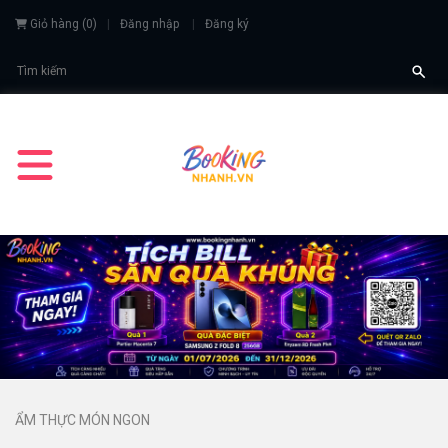
Giỏ hàng
(
0
)
Đăng nhập
Đăng ký
ẨM THỰC MÓN NGON