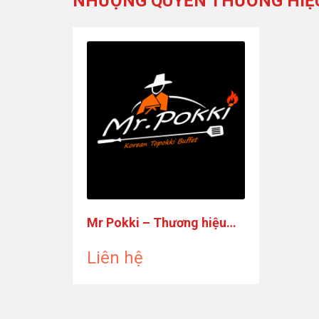
NHƯỢNG QUYỀN THƯƠNG HIỆ
Mr Pokki – Thương hiệu
Korean Tokbokki Buffet
Liên hệ
Đang Nhượng Quyền Toàn
Quốc