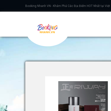
Booking Nhanh VN - Khám Phá Các Địa Điểm HOT Nhất tại Việt