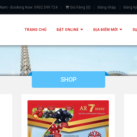
 Nam - Booking Now: 0902 599 724
Giỏ hàng
(
0
)
Đăng nhập
Đăng ký
TRANG CHỦ
ĐẶT ONLINE
ĐỊA ĐIỂM MỚI
SỰ
SHOP