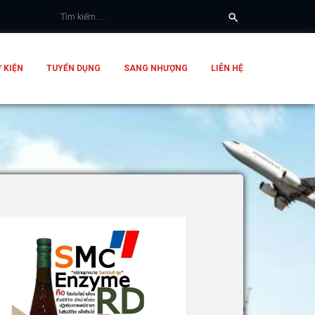
 KIỆN
TUYỂN DỤNG
SANG NHƯỢNG
LIÊN HỆ