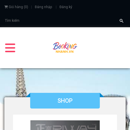
Giỏ hàng
(
0
)
Đăng nhập
Đăng ký
SHOP