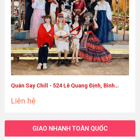
Quán Say Chill - 524 Lê Quang Định, Bình
Thạnh
Liên hệ
GIAO NHANH TOÀN QUỐC