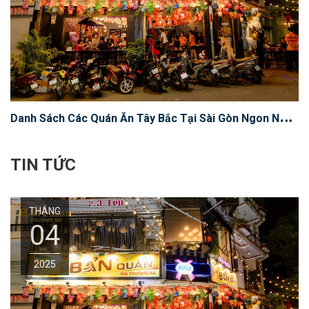
D
anh Sách Các Quán Ăn Tây Bắc Tại Sài Gòn Ngon Nhất Phải Thử
TIN TỨC
THÁNG
04
2025