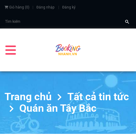
Giỏ hàng
(
0
)
Đăng nhập
Đăng ký
Trang chủ
Tất cả tin tức
Quán ăn Tây Bắc