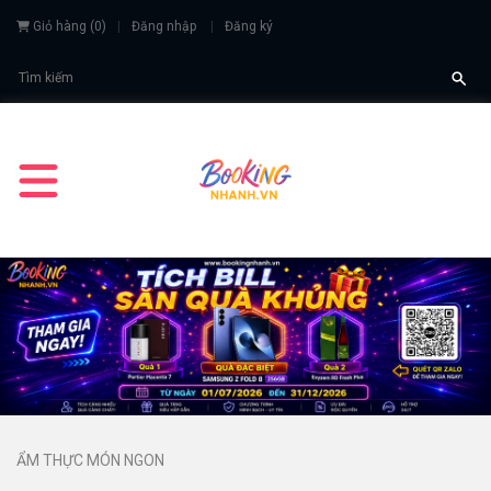
Giỏ hàng
(
0
)
Đăng nhập
Đăng ký
ẨM THỰC MÓN NGON