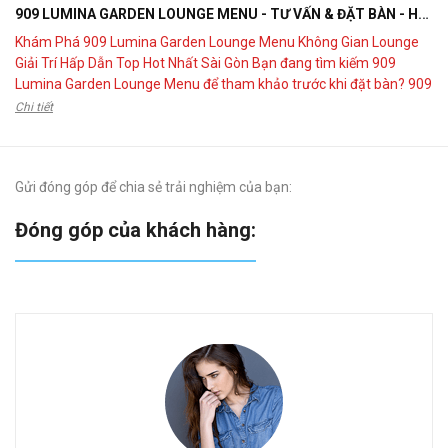
909 LUMINA GARDEN LOUNGE MENU - TƯ VẤN & ĐẶT BÀN - HOTLINE 0902599724
Khám Phá 909 Lumina Garden Lounge Menu Không Gian Lounge
Giải Trí Hấp Dẫn Top Hot Nhất Sài Gòn Bạn đang tìm kiếm 909
Lumina Garden Lounge Menu để tham khảo trước khi đặt bàn? 909
Lumina Garden Lounge là điểm đến kết hợp giữa ẩm thực, giải trí và
Chi tiết
không gian Garden Lounge hiện đại,...
Gửi đóng góp để chia sẻ trải nghiệm của bạn:
Đóng góp của khách hàng:
“ 
Tu
Th