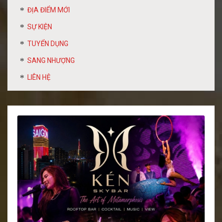
ĐỊA ĐIỂM MỚI
SỰ KIỆN
TUYỂN DỤNG
SANG NHƯỢNG
LIÊN HỆ