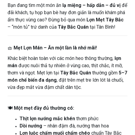
Bạn đang tìm một món ăn
lạ miệng – hấp dẫn – đủ vị
để
đãi khách, tụ họp bạn bè hay đơn giản là muốn khám phá
ẩm thực vùng cao? Đừng bỏ qua món
Lợn Mẹt Tây Bắc
– “món tủ” trứ danh của
Tây Bắc Quán
tại Tân Bình!
🧺
Mẹt Lợn Mán – Ăn một lần là nhớ mãi!
Khác biệt hoàn toàn với các món heo thông thường,
lợn
mán
được nuôi thả tự nhiên ở vùng cao, thịt chắc, ít mỡ,
thơm và ngọt. Mẹt lợn tại
Tây Bắc Quán
thường gồm
5–7
món chế biến đa dạng
, đặt trên mẹt tre lớn lót lá chuối,
vừa đẹp mắt vừa đậm chất dân tộc.
🍽️
Một mẹt đầy đủ thường có:
Thịt lợn nướng mắc khén
thơm phức
Dồi nướng
– nhân đậm đà, nướng than hoa
Lợn luộc chấm muối chẩm chéo
chuẩn Tây Bắc