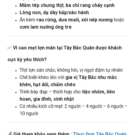
Mắm tép chưng thịt
,
ba chỉ rang cháy cạnh
Lòng non, dạ dày hấp/xào hành
Ăn kèm
rau rừng, dưa muối, xôi nếp nương
hoặc
cơm lam nướng ống tre
✅
Vì sao mẹt lợn mán tại Tây Bắc Quán được khách
cực kỳ yêu thích?
Thịt lợn săn chắc, không hôi, vị ngọt đậm tự nhiên
Chế biến khéo léo với
gia vị Tây Bắc như mắc
khén, hạt dổi, chẩm chéo
Trình bày đẹp – thích hợp cho
tiệc nhóm, liên
hoan, gia đình, sinh nhật
Có nhiều kích cỡ mẹt: 2 người – 4 người – 6 người –
10 người
💰
Giá tham khảo xem thêm :
Thực Đơn Tây Bắc Quán