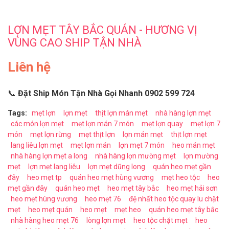
LỢN MẸT TÂY BẮC QUÁN - HƯƠNG VỊ
VÙNG CAO SHIP TẬN NHÀ
Liên hệ
📞
Đặt Ship Món Tận Nhà Gọi Nhanh 0902 599 724
Tags:
mẹt lợn
lợn mẹt
thịt lợn mán mẹt
nhà hàng lợn mẹt
các món lợn mẹt
mẹt lợn mán 7 món
mẹt lợn quay
mẹt lợn 7
món
mẹt lợn rừng
mẹt thịt lợn
lợn mán mẹt
thịt lợn mẹt
lang liêu lợn mẹt
mẹt lợn mán
lợn mẹt 7 món
heo mán mẹt
nhà hàng lợn mẹt a long
nhà hàng lợn mường mẹt
lợn mường
mẹt
lợn mẹt lang liêu
lợn mẹt dũng long
quán heo mẹt gần
đây
heo mẹt tp
quán heo mẹt hùng vương
mẹt heo tộc
heo
mẹt gần đây
quán heo mẹt
heo mẹt tây bắc
heo mẹt hải sơn
heo mẹt hùng vương
heo mẹt 76
đệ nhất heo tộc quay lu chặt
mẹt
heo mẹt quán
heo mẹt
mẹt heo
quán heo mẹt tây bắc
nhà hàng heo mẹt 76
lòng lợn mẹt
heo tộc chặt mẹt
heo