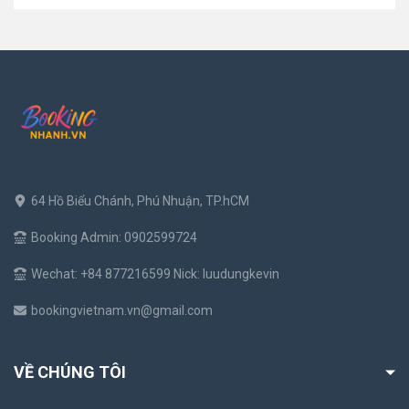
64 Hồ Biểu Chánh, Phú Nhuận, TP.hCM
Booking Admin: 0902599724
Wechat: +84 877216599 Nick: luudungkevin
bookingvietnam.vn@gmail.com
VỀ CHÚNG TÔI