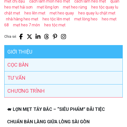
mẹt chị dậu
cách làm món heo mẹt
cách làm heo mẹt
quán
heo mẹt hải sơn
mẹt lòng lợn
mẹt heo rừng
heo tộc quay lu
chặt mẹt
heo lên mẹt
mẹt heo quay
heo quay lu chặt mẹt
nhà hàng heo mẹt
heo tộc lên mẹt
mẹt lòng heo
heo mẹt
68
mẹt heo 7 món
heo tộc mẹt
Chia sẻ:
GIỚI THIỆU
CỌC BÀN
TƯ VẤN
CHƯƠNG TRÌNH
🐖
LỢN MẸT TÂY BẮC – “SIÊU PHẨM” ĐÃI TIỆC
CHUẨN BẢN LÀNG GIỮA LÒNG SÀI GÒN