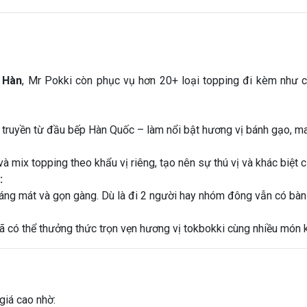
 Hàn
, Mr Pokki còn phục vụ hơn 20+ loại topping đi kèm như chả 
truyền từ đầu bếp Hàn Quốc – làm nổi bật hương vị bánh gạo, man
và mix topping theo khẩu vị riêng, tạo nên sự thú vị và khác biệt 
:
oáng mát và gọn gàng. Dù là đi 2 người hay nhóm đông vẫn có bàn
đã có thể thưởng thức trọn vẹn hương vị tokbokki cùng nhiều món 
giá cao nhờ: