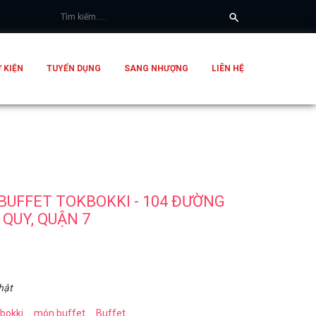
 KIỆN
TUYỂN DỤNG
SANG NHƯỢNG
LIÊN HỆ
BUFFET TOKBOKKI - 104 ĐƯỜNG
 QUY, QUẬN 7
hật
kbokki
món buffet
Buffet