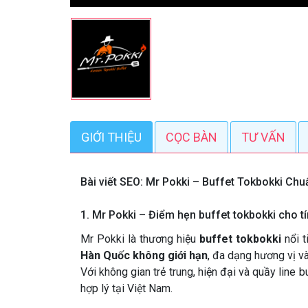
GIỚI THIỆU
CỌC BÀN
TƯ VẤN
Bài viết SEO: Mr Pokki – Buffet Tokbokki Ch
1. Mr Pokki – Điểm hẹn buffet tokbokki cho t
Mr Pokki là thương hiệu
buffet tokbokki
nổi t
Hàn Quốc không giới hạn
, đa dạng hương vị v
Với không gian trẻ trung, hiện đại và quầy lin
hợp lý tại Việt Nam.