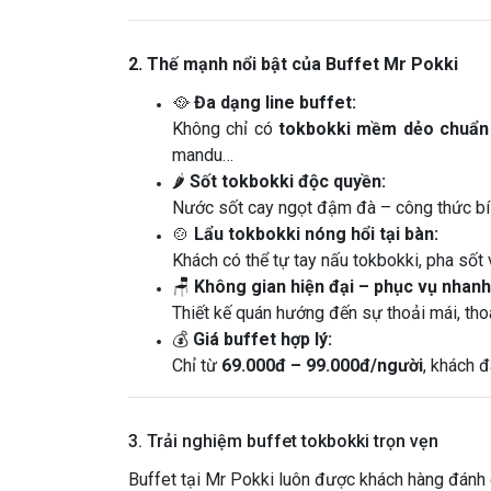
2. Thế mạnh nổi bật của Buffet Mr Pokki
🥘
Đa dạng line buffet:
Không chỉ có
tokbokki mềm dẻo chuẩn
mandu…
🌶️
Sốt tokbokki độc quyền:
Nước sốt cay ngọt đậm đà – công thức bí 
🍲
Lẩu tokbokki nóng hổi tại bàn:
Khách có thể tự tay nấu tokbokki, pha sốt 
🪑
Không gian hiện đại – phục vụ nhanh
Thiết kế quán hướng đến sự thoải mái, th
💰
Giá buffet hợp lý:
Chỉ từ
69.000đ – 99.000đ/người
, khách 
3. Trải nghiệm buffet tokbokki trọn vẹn
Buffet tại Mr Pokki luôn được khách hàng đánh 