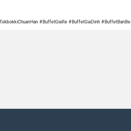
TokbokkiChuanHan #BuffetGiaRe #BuffetGiaDinh #BuffetBanB