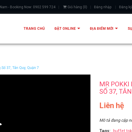
 Nam - Booking Now: 0902 599 724
Giỏ hàng
(
0
)
Đăng nhập
Đăng ký
TRANG CHỦ
ĐẶT ONLINE
ĐỊA ĐIỂM MỚI
SỰ
g Số 37, Tân Quy, Quận 7
MR POKKI 
SỐ 37, TÂN
Liên hệ
Mô tả đang cập n
Tags:
buffet to