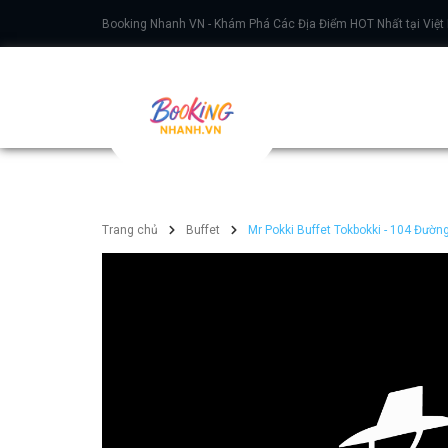
Booking Nhanh VN - Khám Phá Các Địa Điểm HOT Nhất tại Việt
Trang chủ
Buffet
Mr Pokki Buffet Tokbokki - 104 Đườn