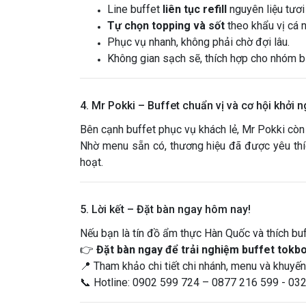
Line buffet
liên tục refill
nguyên liệu tươi
Tự chọn topping và sốt
theo khẩu vị cá n
Phục vụ nhanh, không phải chờ đợi lâu.
Không gian sạch sẽ, thích hợp cho nhóm bạn
4. Mr Pokki – Buffet chuẩn vị và cơ hội khởi 
Bên cạnh buffet phục vụ khách lẻ, Mr Pokki còn 
Nhờ menu sẵn có, thương hiệu đã được yêu thích
hoạt.
5. Lời kết – Đặt bàn ngay hôm nay!
Nếu bạn là tín đồ ẩm thực Hàn Quốc và thích buff
👉
Đặt bàn ngay để trải nghiệm buffet tokbo
📍 Tham khảo chi tiết chi nhánh, menu và khuyến
📞 Hotline: 0902 599 724 – 0877 216 599 - 03