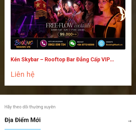
Kén Skybar – Rooftop Bar Đẳng Cấp VIP
Saigon
Liên hệ
Hãy theo dõi thường xuyên
Địa Điểm Mới