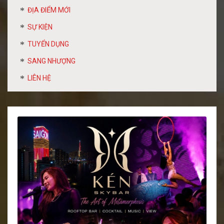
ĐỊA ĐIỂM MỚI
SỰ KIỆN
TUYỂN DỤNG
SANG NHƯỢNG
LIÊN HỆ