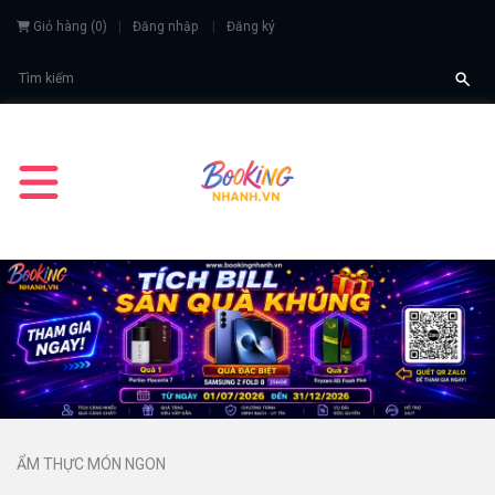
Giỏ hàng
(
0
)
Đăng nhập
Đăng ký
ẨM THỰC MÓN NGON