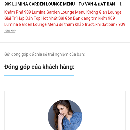
909 LUMINA GARDEN LOUNGE MENU - TƯ VẤN & ĐẶT BÀN - HOTLINE 0902599724
Khám Phá 909 Lumina Garden Lounge Menu Không Gian Lounge
Giải Trí Hấp Dẫn Top Hot Nhất Sài Gòn Bạn đang tìm kiếm 909
Lumina Garden Lounge Menu để tham khảo trước khi đặt bàn? 909
Lumina Garden Lounge là điểm đến kết hợp giữa ẩm thực, giải trí và
Chi tiết
không gian Garden Lounge hiện đại,...
Gửi đóng góp để chia sẻ trải nghiệm của bạn:
Đóng góp của khách hàng:
“ 
Tu
Th