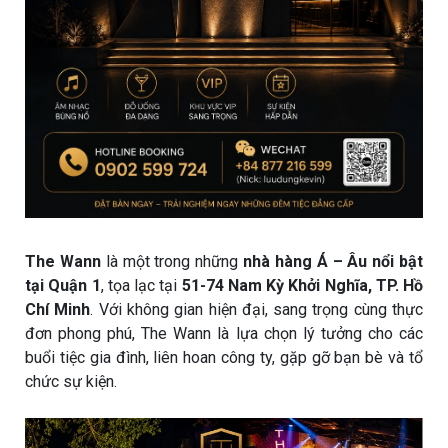
The Wann
là một trong những
nhà hàng Á – Âu nổi bật
tại Quận 1
, tọa lạc tại
51-74 Nam Kỳ Khởi Nghĩa, TP. Hồ
Chí Minh
. Với không gian hiện đại, sang trọng cùng thực
đơn phong phú, The Wann là lựa chọn lý tưởng cho các
buổi tiệc gia đình, liên hoan công ty, gặp gỡ bạn bè và tổ
chức sự kiện.