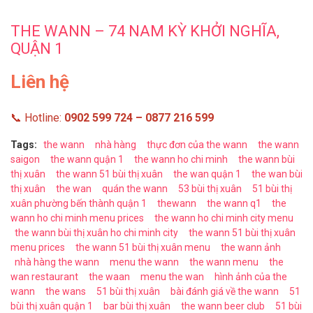
THE WANN – 74 NAM KỲ KHỞI NGHĨA,
QUẬN 1
Liên hệ
📞 Hotline:
0902 599 724 – 0877 216 599
Tags:
the wann
nhà hàng
thực đơn của the wann
the wann
saigon
the wann quận 1
the wann ho chi minh
the wann bùi
thị xuân
the wann 51 bùi thị xuân
the wan quận 1
the wan bùi
thị xuân
the wan
quán the wann
53 bùi thị xuân
51 bùi thị
xuân phường bến thành quận 1
thewann
the wann q1
the
wann ho chi minh menu prices
the wann ho chi minh city menu
the wann bùi thị xuân ho chi minh city
the wann 51 bùi thị xuân
menu prices
the wann 51 bùi thị xuân menu
the wann ảnh
nhà hàng the wann
menu the wann
the wann menu
the
wan restaurant
the waan
menu the wan
hình ảnh của the
wann
the wans
51 bùi thị xuân
bài đánh giá về the wann
51
bùi thị xuân quận 1
bar bùi thị xuân
the wann beer club
51 bùi