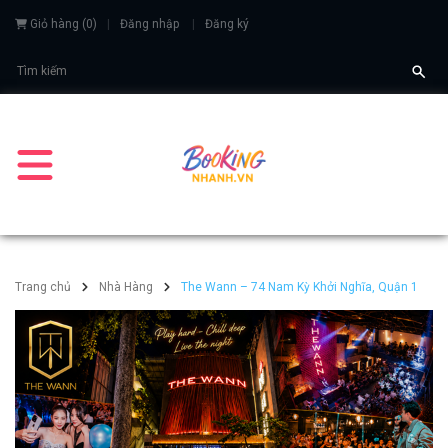
Giỏ hàng
(
0
)
Đăng nhập
Đăng ký
Trang chủ
Nhà Hàng
The Wann – 74 Nam Kỳ Khởi Nghĩa, Quận 1