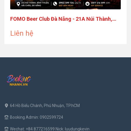
FOMO Beer Club Đà Nẵng - 21A Núi Thành,
Hải Châu
Liên hệ
64 Hồ Biểu Chánh, Phú Nhuận, TP.hCM
Booking Admin: 0902599724
Wechat: +84 877216599 Nick: luudungkevin