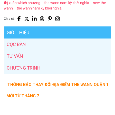
thị xuân which phường
the wann nam kỳ khởi nghĩa
new the
wann
the wann nam ky khoi nghia
Chia sẻ:
GIỚI THIỆU
CỌC BÀN
TƯ VẤN
CHƯƠNG TRÌNH
THÔNG BÁO THAY ĐỔI ĐỊA ĐIỂM THE WANN QUẬN 1
MỚI TỪ THÁNG 7