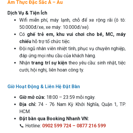
Ẩm Thực Đặc Sắc Á – Âu
Dịch Vụ & Tiện Ích
Wifi miễn phí, máy lạnh, chỗ để xe rộng rãi (ô tô:
50.000đ/xe, xe máy: 10.000đ/xe).
Có
ghế trẻ em, khu vui chơi cho bé, MC, máy
chiếu
hỗ trợ tổ chức tiệc.
Đội ngũ nhân viên nhiệt tình, phục vụ chuyên nghiệp,
đáp ứng mọi nhu cầu của khách hàng.
Nhận
trang trí sự kiện
theo yêu cầu: sinh nhật, tiệc
cưới, hội nghị, liên hoan công ty.
Giờ Hoạt Động & Liên Hệ Đặt Bàn
Giờ mở cửa:
18:00 – 23:59 mỗi ngày.
Địa chỉ:
74 - 76 Nam Kỳ Khởi Nghĩa, Quận 1, TP.
HCM.
Đặt bàn qua Booking Nhanh VN:
📞 Hotline:
0902 599 724 – 0877 216 599