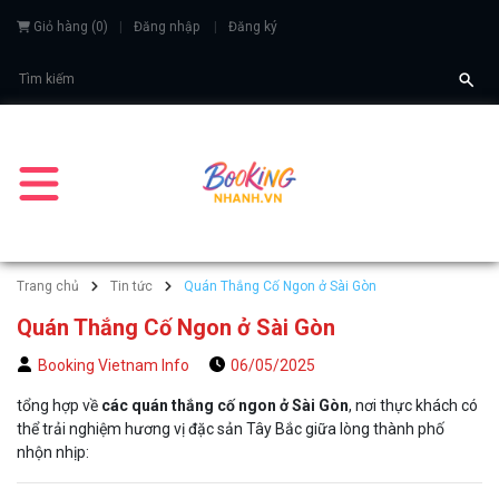
Giỏ hàng
(
0
)
Đăng nhập
Đăng ký
Trang chủ
Tin tức
Quán Thắng Cố Ngon ở Sài Gòn
Quán Thắng Cố Ngon ở Sài Gòn
Booking Vietnam Info
06/05/2025
tổng hợp về
các quán thắng cố ngon ở Sài Gòn
, nơi thực khách có
thể trải nghiệm hương vị đặc sản Tây Bắc giữa lòng thành phố
nhộn nhịp: