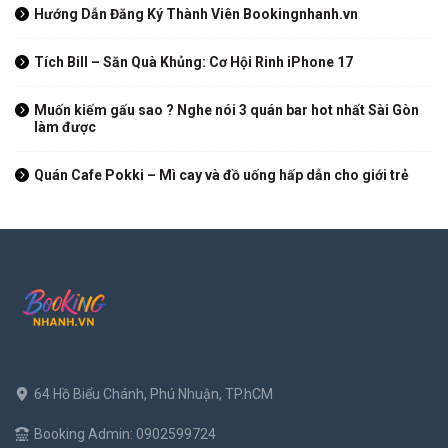
Hướng Dẫn Đăng Ký Thành Viên Bookingnhanh.vn
Tích Bill – Săn Quà Khủng: Cơ Hội Rinh iPhone 17
Muốn kiếm gấu sao ? Nghe nói 3 quán bar hot nhất Sài Gòn
làm được
Quán Cafe Pokki – Mì cay và đồ uống hấp dẫn cho giới trẻ
64 Hồ Biểu Chánh, Phú Nhuận, TP.hCM
Booking Admin: 0902599724