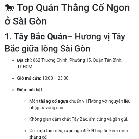
🐎 Top Quán Thắng Cố Ngon
ở Sài Gòn
1.
Tây Bắc Quán
– Hương vị Tây
Bắc giữa lòng Sài Gòn
Địa chỉ:
662 Trường Chinh, Phường 15, Quận Tân Bình,
TP.HCM
Giờ mở cửa:
10:00 – 23:00
Điểm nổi bật:
Món
thắng cố ngựa
chuẩn vị H'Mông với nguyên liệu
nhập từ vùng cao.
Không gian đậm chất Tây Bắc, ấm cúng và gần gũi.
Có rượu táo mèo, rượu ngô để kết hợp ăn kèm món
thắng cố.